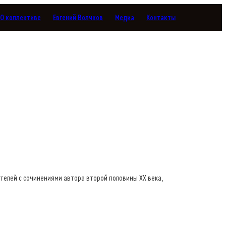
О коллективе
Евгений Волчков
Медиа
Контакты
телей с сочинениями автора второй половины XX века,