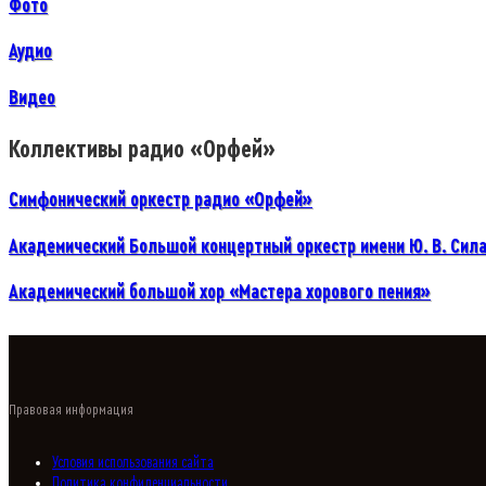
Фото
Аудио
Видео
Коллективы радио «Opфей»
Симфонический оркестр paдиo «Opфей»
Академический Большой концертный оркестр имени Ю. В. Сил
Академический большой хор «Мастера хорового пения»
Правовая информация
Условия использования сайта
Политика конфиденциальности