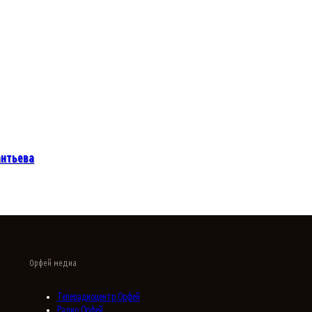
антьева
Орфей медиа
Телерадиоцентр Орфей
Радио Орфей